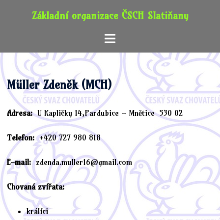
Skip
Základní organizace ČSCH Slatiňany
to
content
Toggle
menu
Müller Zdeněk (MCH)
Adresa:
U Kapličky 14,Pardubice – Mnětice 530 02
Telefon:
+420 727 980 818
E-mail:
zdenda.muller16@gmail.com
Chovaná zvířata:
králíci