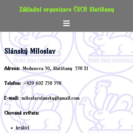
Skip
Základní organizace ČSCH Slatiňany
to
content
Toggle
menu
Slánský Miloslav
Adresa:
Medunova 50, Slatiňany 538 21
Telefon:
+420 602 758 598
E-mail:
miloslavslansky@gmail.com
Chovaná zvířata:
králíci