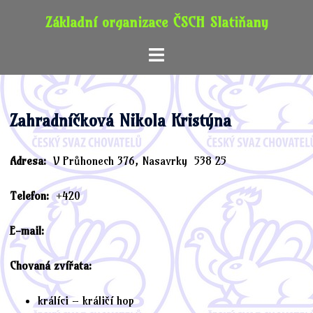
Skip
Základní organizace ČSCH Slatiňany
to
content
Toggle
menu
Zahradníčková Nikola Kristýna
Adresa:
V Průhonech 376, Nasavrky 538 25
Telefon:
+420
E-mail:
Chovaná zvířata:
králíci – králičí hop