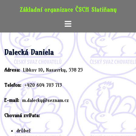
Skip
Základní organizace ČSCH Slatiňany
to
content
Toggle
menu
Dalecká Daniela
Adresa:
Libkov 10, Nasavrky, 538 25
Telefon:
+420 604 703 713
E-mail:
m.dalecky@seznam.cz
Chovaná zvířata:
drůbež