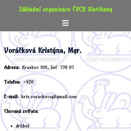
Skip
Základní organizace ČSCH Slatiňany
to
content
Toggle
menu
Voráčková Kristýna, Mgr.
Adresa:
Kraskov 100, Seč 538 05
Telefon:
+420
E-mail:
kris.vorackova@gmail.com
Chovaná zvířata:
drůbež