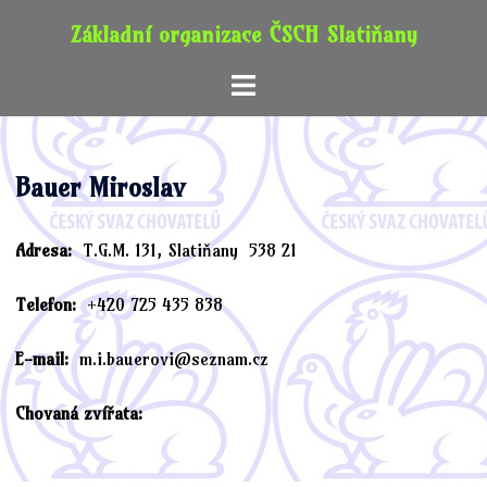
Skip
Základní organizace ČSCH Slatiňany
to
content
Toggle
menu
Bauer Miroslav
Adresa:
T.G.M. 131, Slatiňany 538 21
Telefon:
+420 725 435 838
E-mail:
m.i.bauerovi@seznam.cz
Chovaná zvířata: