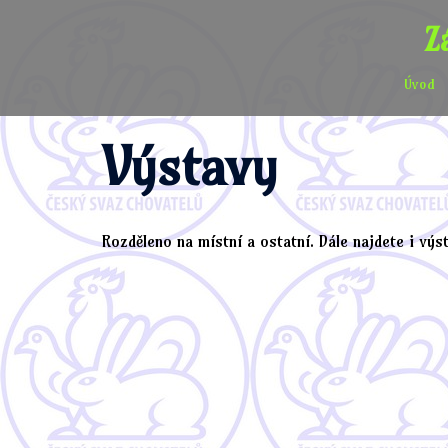
Skip
Z
to
content
Úvod
Výstavy
Rozděleno na místní a ostatní. Dále najdete i výs