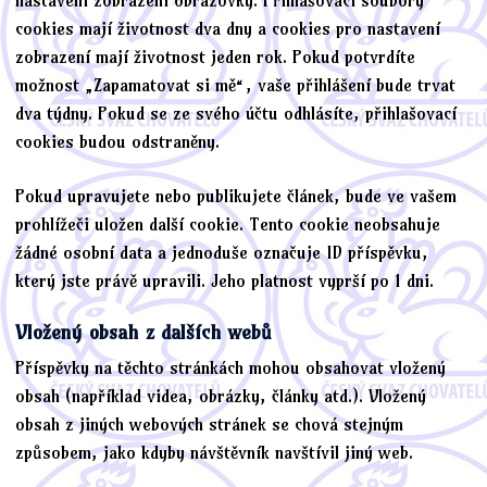
nastavení zobrazení obrazovky. Přihlašovací soubory
cookies mají životnost dva dny a cookies pro nastavení
zobrazení mají životnost jeden rok. Pokud potvrdíte
možnost „Zapamatovat si mě“, vaše přihlášení bude trvat
dva týdny. Pokud se ze svého účtu odhlásíte, přihlašovací
cookies budou odstraněny.
Pokud upravujete nebo publikujete článek, bude ve vašem
prohlížeči uložen další cookie. Tento cookie neobsahuje
žádné osobní data a jednoduše označuje ID příspěvku,
který jste právě upravili. Jeho platnost vyprší po 1 dni.
Vložený obsah z dalších webů
Příspěvky na těchto stránkách mohou obsahovat vložený
obsah (například videa, obrázky, články atd.). Vložený
obsah z jiných webových stránek se chová stejným
způsobem, jako kdyby návštěvník navštívil jiný web.