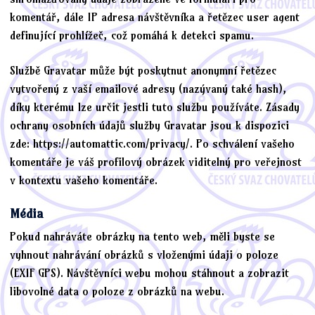
komentář, dále IP adresa návštěvníka a řetězec user agent
definující prohlížeč, což pomáhá k detekci spamu.
Službě Gravatar může být poskytnut anonymní řetězec
vytvořený z vaší emailové adresy (nazývaný také hash),
díky kterému lze určit jestli tuto službu používáte. Zásady
ochrany osobních údajů služby Gravatar jsou k dispozici
zde: https://automattic.com/privacy/. Po schválení vašeho
komentáře je váš profilový obrázek viditelný pro veřejnost
v kontextu vašeho komentáře.
Média
Pokud nahráváte obrázky na tento web, měli byste se
vyhnout nahrávání obrázků s vloženými údaji o poloze
(EXIF GPS). Návštěvníci webu mohou stáhnout a zobrazit
libovolné data o poloze z obrázků na webu.