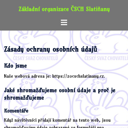
Skip
Základní organizace ČSCH Slatiňany
to
content
Toggle
menu
Zásady ochrany osobních údajů
Kdo jsme
Naše webová adresa je: https://zocschslatinany.cz.
Jaké shromažďujeme osobní údaje a proč je
shromažďujeme
Komentáře
Když návštěvníci přidají komentář na tento web, jsou
shromažďovány údaje zobrazené ve formuláři pro